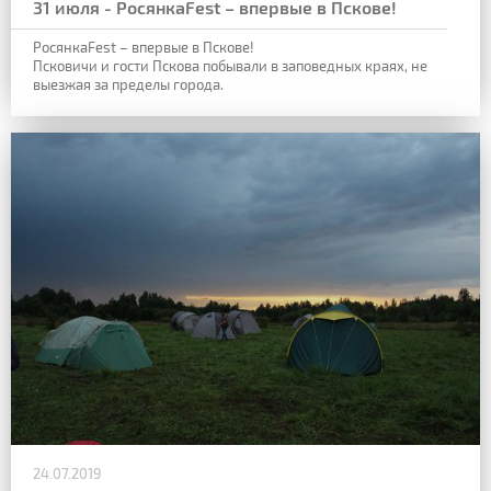
31 июля - РосянкаFest – впервые в Пскове!
РосянкаFest – впервые в Пскове!
Псковичи и гости Пскова побывали в заповедных краях, не
выезжая за пределы города.
24.07.2019