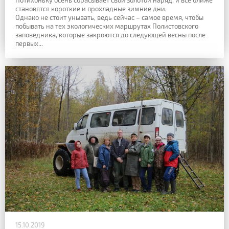
Потихоньку осень сбрасывает свой золотой наряд, и все ближе
становятся короткие и прохладные зимние дни.
Однако не стоит унывать, ведь сейчас – самое время, чтобы
побывать на тех экологических маршрутах Полистовского
заповедника, которые закроются до следующей весны после
первых...
15.10.2019