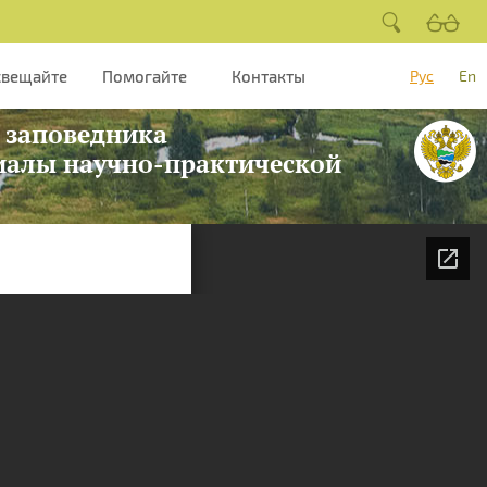
свещайте
Помогайте
Контакты
Рус
En
ы заповедника
риалы научно-практической