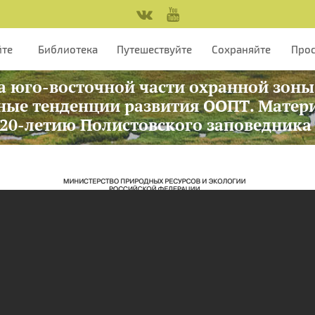
йте
Библиотека
Путешествуйте
Сохраняйте
Про
уга юго-восточной части охранной зон
нные тенденции развития ООПТ. Мате
20-летию Полистовского заповедника