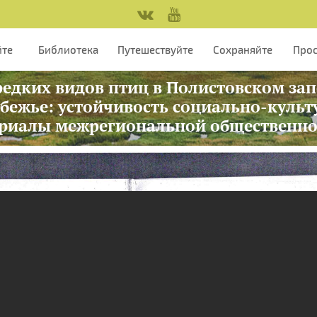
йте
Библиотека
Путешествуйте
Сохраняйте
Про
 редких видов птиц в Полистовском запо
убежье: устойчивость социально-культ
ериалы межрегиональной общественн