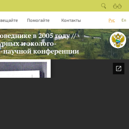
свещайте
Помогайте
Контакты
Рус
En
веднике в 2005 году //
урных и эколого-
о-научной конференции