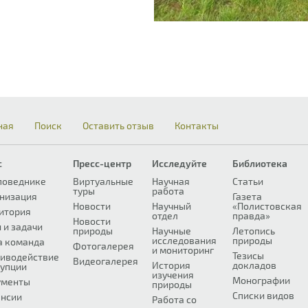
ная
Поиск
Оставить отзыв
Контакты
с
Пресс-центр
Исследуйте
Библиотека
поведнике
Виртуальные
Научная
Статьи
туры
работа
низация
Газета
Новости
Научный
«Полистовская
итория
отдел
правда»
Новости
 и задачи
природы
Научные
Летопись
исследования
природы
а команда
Фотогалерея
и мониторинг
Тезисы
иводействие
Видеогалерея
История
докладов
упции
изучения
Монографии
ументы
природы
Списки видов
нсии
Работа со