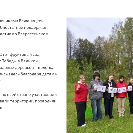
учениками Бежаницкой
Юность" при поддержке
частие во Всероссийском
 Этот фруктовый сад
у Победы в Великой
лодовых деревьев – яблонь,
лись здесь благодаря детям и
х.
 по всей стране участвовали
вали территории, проводили
я.