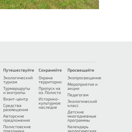
Путешествуйте
Сохраняйте
Просвещайте
Экологический
Охрана
Экопросвещение
туризм
территории
Мероприятия и
Турмаршруты
Пропуск на
акции
и экотропы
оз. Полисто
Педагогам
Визит-центр
Историко-
Экологический
культурное
Средства
класс
наследие
размещения
Детские
Авторские
многодневные
предложения
программы
Полистовские
Календарь
праздники
экологических