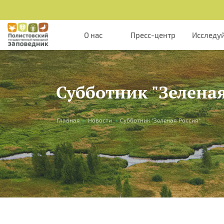
Перейти к основному содержанию
О нас
Пресс-центр
Исследу
Субботник "Зеленая
Вы здесь
Главная
»
Новости
»
Субботник "Зеленая Россия"