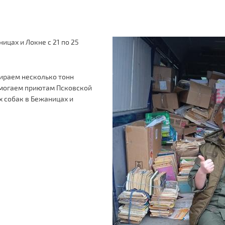
цах и Локне с 21 по 25
бираем несколько тонн
помогаем приютам Псковской
 собак в Бежаницах и