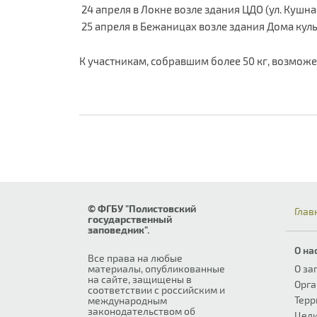
24 апреля в Локне возле здания ЦДО (ул. Кушнаре
25 апреля в Бежаницах возле здания Дома культуры
К участникам, собравшим более 50 кг, возмож
© ФГБУ "Полистовский
Глав
государственный
заповедник".
О на
Все права на любые
материалы, опубликованные
О за
на сайте, защищены в
Орга
соответствии с российским и
Терр
международным
законодательством об
Цели