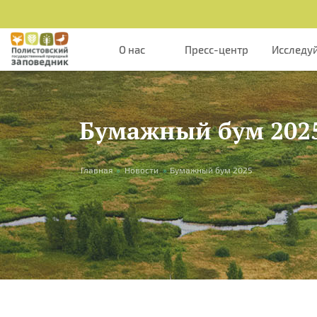
Перейти к основному содержанию
О нас
Пресс-центр
Исследу
Бумажный бум 202
Вы здесь
Главная
»
Новости
»
Бумажный бум 2025