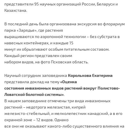
представители 95 научных организаций России, Беларуси и
Казахстана.
В последний день была организована экскурсия во флорариум
парка «Зарядье», где растения
выращиваются по аэропонной технологии – без субстрата в
навесных контейнерах, и каждые 15
минут их обрызгивают особым питательным составом.
Каждый регион представлен своим
набором видов, на фото Псковская область.
Научный сотрудник заповедника
Королькова Екатерина
представила доклад на тему
«Оценка
состояния инвазионных видов растений вокруг Полистово-
Ловатской болотной системы»
.
В нашем заповеднике отмечены три вида инвазионных
растений – недотрога железистая, кипрей
железисто-стебельный, и мелколепестник канадский, а в его
охранной зоне – 12 видов. Однако
все они не оказывают какого-либо существенного влияния на