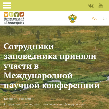
Перейти к основному содержанию
Рус
En
Сотрудники
заповедника приняли
участи в
Международной
научной конференции
Вы здесь
Главная
»
Новости
»
Сотрудники заповедника приняли участи в Международной