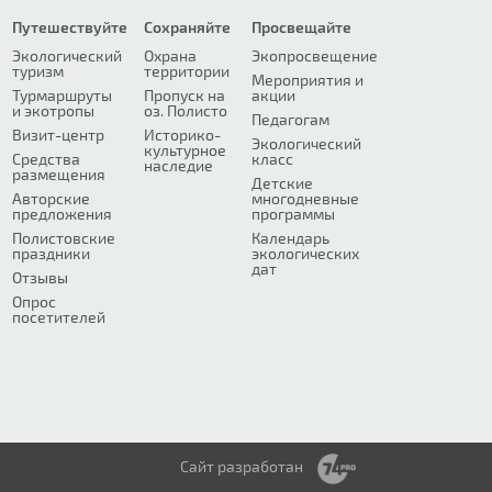
Путешествуйте
Сохраняйте
Просвещайте
Экологический
Охрана
Экопросвещение
туризм
территории
Мероприятия и
Турмаршруты
Пропуск на
акции
и экотропы
оз. Полисто
Педагогам
Визит-центр
Историко-
Экологический
культурное
Средства
класс
наследие
размещения
Детские
Авторские
многодневные
предложения
программы
Полистовские
Календарь
праздники
экологических
дат
Отзывы
Опрос
посетителей
Сайт разработан