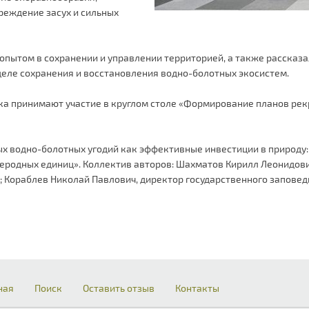
реждение засух и сильных
пытом в сохранении и управлении территорией, а также рассказа
деле сохранения и восстановления водно-болотных экосистем.
ика принимают участие в круглом столе «Формирование планов ре
х водно-болотных угодий как эффективные инвестиции в природу:
еродных единиц». Коллектив авторов: Шахматов Кирилл Леонидович
а; Кораблев Николай Павлович, директор государственного запове
ная
Поиск
Оставить отзыв
Контакты