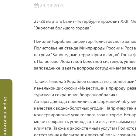
29.03.2024
27-29 марта в Санкт-Петербурге проходит XXIII
"Экология большого города".
Николай Кораблев, директор Полистовского запо
Полистовье на стенде Минприроды России и Росз
встречи "Заповедные территории в лицах". Гости
с Полистово-Ловатской болотной системой, увиде
заповеднике, задать вопросы сотрудникам запов
Также, Николай Кораблев совместно с коллегами*
панельной дискуссии «Инвестиции в природу: раз
туризма и сохранение биоразнообразия».
Опрос посетителей
Авторы доклада поделились информацией об уни
качествах водно-болотных угодий. Например таки
консервирование углекислого газа в торфе. Нен
может сохранять углерод сотни лет, тем самым п
климата. Также к экосистемным услугам Полистов
естественная фильтрация пресной воды, сохране