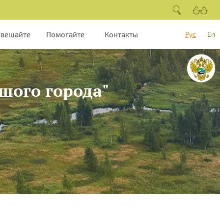
свещайте
Помогайте
Контакты
Рус
En
шого города"