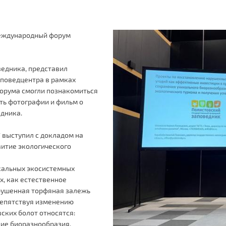
 Международный форум
ведника, представил
аповедцентра в рамках
 форума смогли познакомиться
ть фотографии и фильм о
едника.
 выступил с докладом на
витие экологического
кальных экосистемных
х, как естественное
арушенная торфяная залежь
репятствуя изменению
ских болот относятся:
ние биоразнообразия,