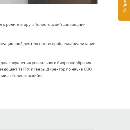
л о роли, которую Полистовский заповедник
креационной деятельности: проблемы реализации
 для сохранения уникального биоразнообразия,
 доцент ТвГТУ, г.Тверь, Директор по науке ООО
дника «Полистовский».