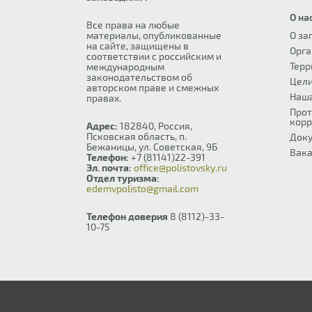
О на
Все права на любые
материалы, опубликованные
О за
на сайте, защищены в
Орга
соответствии с российским и
Терр
международным
законодательством об
Цели
авторском праве и смежных
Наш
правах.
Прот
корр
Адрес:
182840, Россия,
Псковская область, п.
Док
Бежаницы, ул. Советская, 9Б
Вака
Телефон:
+7 (81141)22-391
Эл. почта:
office@polistovsky.ru
Отдел туризма:
edemvpolisto@gmail.com
Телефон доверия
8 (8112)-33-
10-75