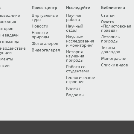
с
Пресс-центр
Исследуйте
Библиотека
поведнике
Виртуальные
Научная
Статьи
туры
работа
низация
Газета
Новости
Научный
«Полистовская
итория
отдел
правда»
Новости
 и задачи
природы
Научные
Летопись
исследования
природы
а команда
Фотогалерея
и мониторинг
Тезисы
иводействие
Видеогалерея
История
докладов
упции
изучения
Монографии
ументы
природы
Списки видов
нсии
Работа со
студентами
Геологическое
строение
Климат
Водоемы