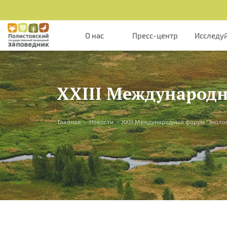
Перейти к основному содержанию
О нас
Пресс-центр
Исследу
XXIII Международн
Вы здесь
Главная
»
Новости
»
XXIII Международный форум "Эколо