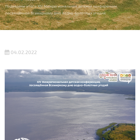
Вы здесь
Подведены итоги XIV Межрегиональной детской конференции,
посвящённой Всемирному дню водно-болотных угодий
04.02.2022