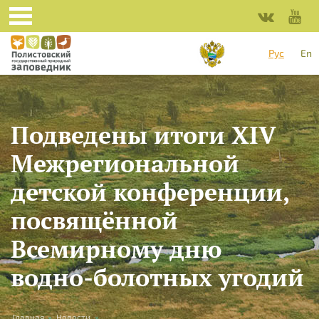
Перейти к основному содержанию
Рус
En
Подведены итоги XIV
Межрегиональной
детской конференции,
посвящённой
Всемирному дню
водно-болотных угодий
Главная
»
Новости
»