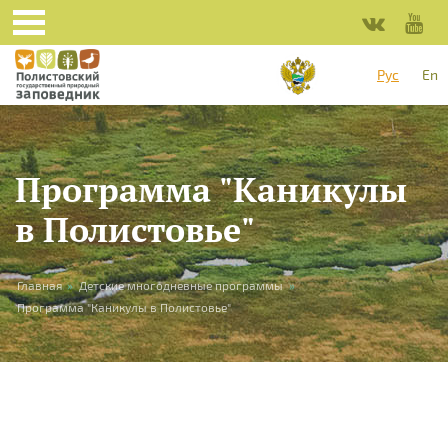
Перейти к основному содержанию
Рус
En
Программа "Каникулы
в Полистовье"
Вы здесь
Главная
»
Детские многодневные программы
»
Программа "Каникулы в Полистовье"