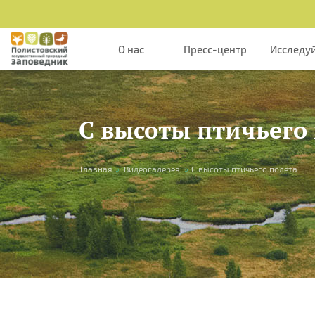
Перейти к основному содержанию
О нас
Пресс-центр
Исследу
С высоты птичьего
Вы здесь
Главная
»
Видеогалерея
»
С высоты птичьего полета