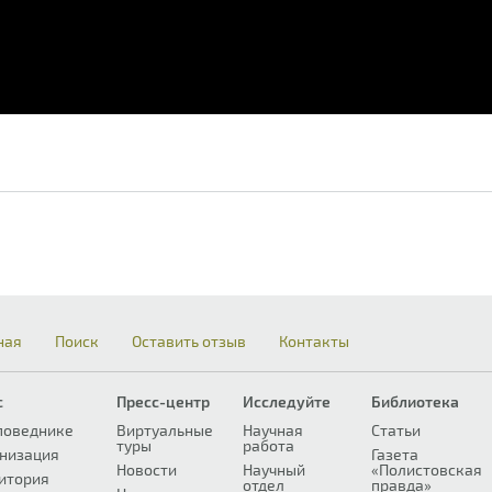
ная
Поиск
Оставить отзыв
Контакты
с
Пресс-центр
Исследуйте
Библиотека
поведнике
Виртуальные
Научная
Статьи
туры
работа
низация
Газета
Новости
Научный
«Полистовская
итория
отдел
правда»