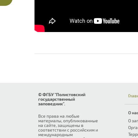
© ФГБУ "Полистовский
Глав
государственный
заповедник".
О на
Все права на любые
материалы, опубликованные
О за
на сайте, защищены в
Орга
соответствии с российским и
Терр
международным