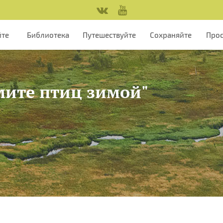
йте
Библиотека
Путешествуйте
Сохраняйте
Про
мите птиц зимой"