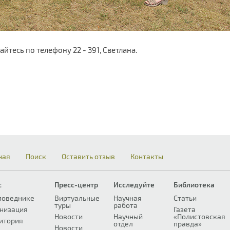
йтесь по телефону 22 - 391, Светлана.
ная
Поиск
Оставить отзыв
Контакты
с
Пресс-центр
Исследуйте
Библиотека
поведнике
Виртуальные
Научная
Статьи
туры
работа
низация
Газета
Новости
Научный
«Полистовская
итория
отдел
правда»
Новости