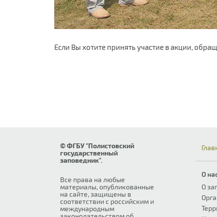
Если Вы хотите принять участие в акции, обраща
© ФГБУ "Полистовский
Глав
государственный
заповедник".
О на
Все права на любые
материалы, опубликованные
О за
на сайте, защищены в
Орга
соответствии с российским и
Терр
международным
законодательством об