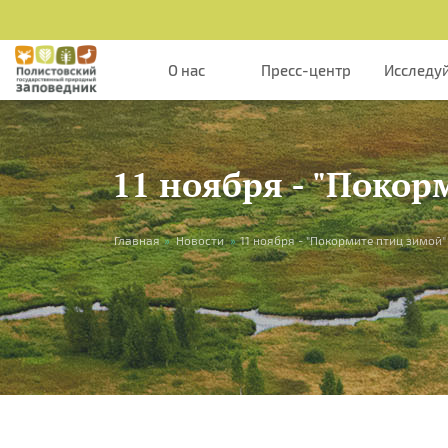
Перейти к основному содержанию
О нас
Пресс-центр
Исследу
11 ноября - "Покор
Вы здесь
Главная
»
Новости
»
11 ноября - "Покормите птиц зимой"