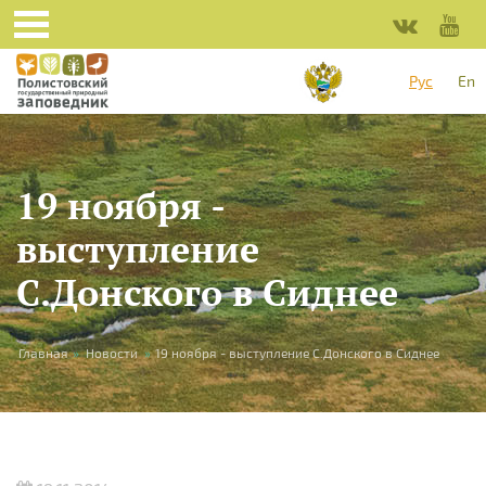
Перейти к основному содержанию
Рус
En
19 ноября -
выступление
С.Донского в Сиднее
Вы здесь
Главная
»
Новости
»
19 ноября - выступление С.Донского в Сиднее