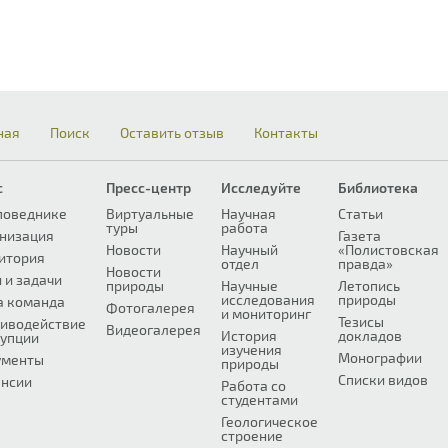
ная
Поиск
Оставить отзыв
Контакты
с
Пресс-центр
Исследуйте
Библиотека
поведнике
Виртуальные
Научная
Статьи
туры
работа
низация
Газета
Новости
Научный
«Полистовская
итория
отдел
правда»
Новости
 и задачи
природы
Научные
Летопись
исследования
природы
а команда
Фотогалерея
и мониторинг
Тезисы
иводействие
Видеогалерея
История
докладов
упции
изучения
Монографии
ументы
природы
Списки видов
нсии
Работа со
студентами
Геологическое
строение