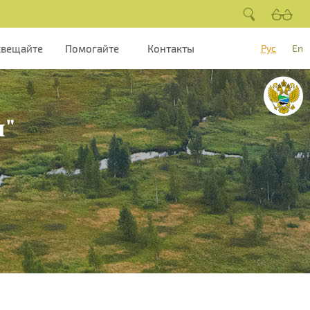
свещайте
Помогайте
Контакты
Рус
En
я"