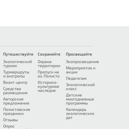
Путешествуйте
Сохраняйте
Просвещайте
Экологический
Охрана
Экопросвещение
туризм
территории
Мероприятия и
Турмаршруты
Пропуск на
акции
и экотропы
оз. Полисто
Педагогам
Визит-центр
Историко-
Экологический
культурное
Средства
класс
наследие
размещения
Детские
Авторские
многодневные
предложения
программы
Полистовские
Календарь
праздники
экологических
дат
Отзывы
Опрос