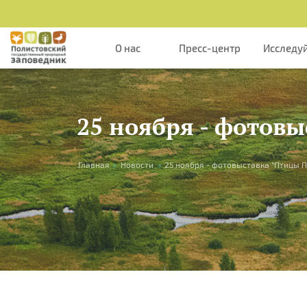
Перейти к основному содержанию
О нас
Пресс-центр
Исследу
25 ноября - фотов
Вы здесь
Главная
»
Новости
»
25 ноября - фотовыставка "Птицы 