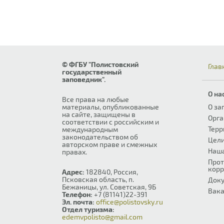
© ФГБУ "Полистовский
Глав
государственный
заповедник".
О на
Все права на любые
материалы, опубликованные
О за
на сайте, защищены в
Орга
соответствии с российским и
Терр
международным
законодательством об
Цели
авторском праве и смежных
Наш
правах.
Прот
корр
Адрес:
182840, Россия,
Псковская область, п.
Док
Бежаницы, ул. Советская, 9Б
Вака
Телефон:
+7 (81141)22-391
Эл. почта:
office@polistovsky.ru
Отдел туризма:
edemvpolisto@gmail.com