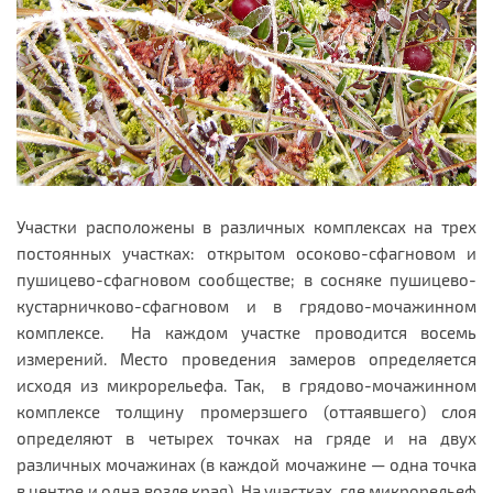
Участки расположены в различных комплексах на трех
постоянных участках: открытом осоково-сфагновом и
пушицево-сфагновом сообществе; в сосняке пушицево-
кустарничково-сфагновом и в грядово-мочажинном
комплексе. На каждом участке проводится восемь
измерений. Место проведения замеров определяется
исходя из микрорельефа. Так, в грядово-мочажинном
ком­плексе толщину промерзшего (оттаявшего) слоя
определяют в четырех точках на гряде и на двух
различных мочажинах (в каждой мочажине — одна точка
в центре и одна возле края). На участках, где микрорельеф