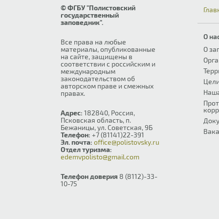
© ФГБУ "Полистовский
Глав
государственный
заповедник".
О на
Все права на любые
материалы, опубликованные
О за
на сайте, защищены в
Орга
соответствии с российским и
Терр
международным
законодательством об
Цели
авторском праве и смежных
Наш
правах.
Прот
корр
Адрес:
182840, Россия,
Псковская область, п.
Док
Бежаницы, ул. Советская, 9Б
Вака
Телефон:
+7 (81141)22-391
Эл. почта:
office@polistovsky.ru
Отдел туризма:
edemvpolisto@gmail.com
Телефон доверия
8 (8112)-33-
10-75