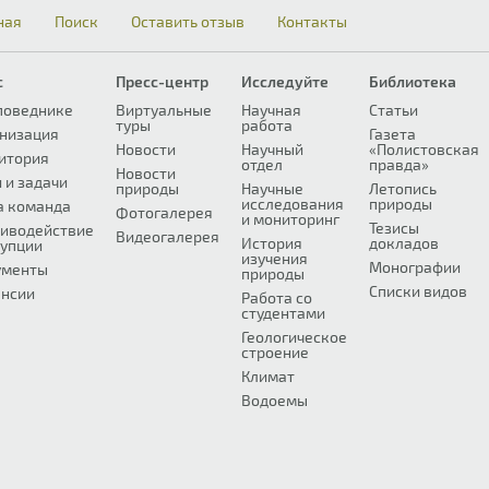
ная
Поиск
Оставить отзыв
Контакты
с
Пресс-центр
Исследуйте
Библиотека
поведнике
Виртуальные
Научная
Статьи
туры
работа
низация
Газета
Новости
Научный
«Полистовская
итория
отдел
правда»
Новости
 и задачи
природы
Научные
Летопись
исследования
природы
а команда
Фотогалерея
и мониторинг
Тезисы
иводействие
Видеогалерея
История
докладов
упции
изучения
Монографии
ументы
природы
Списки видов
нсии
Работа со
студентами
Геологическое
строение
Климат
Водоемы