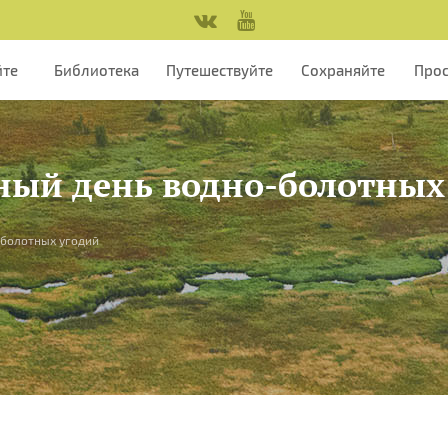
йте
Библиотека
Путешествуйте
Сохраняйте
Про
рный день водно-болотных
-болотных угодий