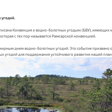
 угодий.
а подписана Конвенция о водно-болотных угодьях (БВУ), имеющи
которая с тех пор называется Рамсарской конвенцией.
семирным днем водно-болотных угодий. Это событие призвано
ых угодий для поддержания устойчивого развития нашей план