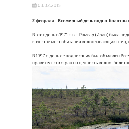
03.02.2015
2 февраля – Всемирный день водно-болотных
В этот день в 1971 г. в г. Рамсар (Иран) был
качестве мест обитания водоплавающих птиц, 
В 1997 г. день ее подписания был объявлен В
правительств стран на ценность водно-болотн