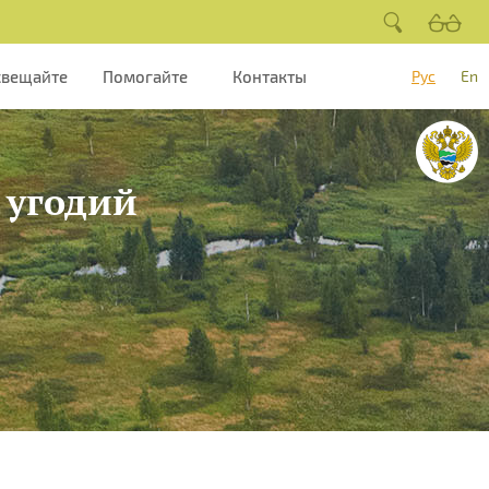
свещайте
Помогайте
Контакты
Рус
En
 угодий