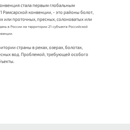
 Конвенция стала первым глобальным
1 Рамсарской конвенции, - это районы болот,
их или проточных, пресных, солоноватых или
ень в России на территории 21 субъекта Российской
нвенции.
тории страны в реках, озерах, болотах,
есных вод. Проблемой, требующей особого
бъекты.