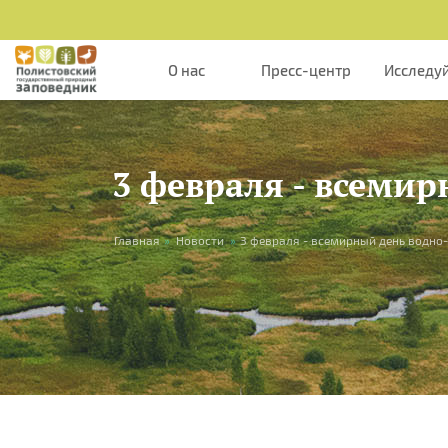
Перейти к основному содержанию
О нас
Пресс-центр
Исследу
3 февраля - всеми
Вы здесь
Главная
»
Новости
»
3 февраля - всемирный день водно