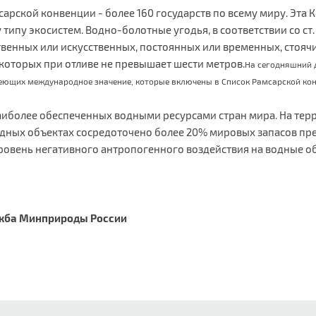
сарской конвенции - более 160 государств по всему миру. Эта
у экосистем. Водно-болотные угодья, в соответствии со ст. 
твенных или искусственных, постоянных или временных, стояч
 которых при отливе не превышает шести метров.
На сегодняшний д
еющих международное значение, которые включены в Список Рамсарской ко
иболее обеспеченных водными ресурсами стран мира. На терри
водных объектах сосредоточено более 20% мировых запасов пр
ровень негативного антропогенного воздействия на водные о
нприроды России