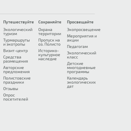
Путешествуйте
Сохраняйте
Просвещайте
Экологический
Охрана
Экопросвещение
туризм
территории
Мероприятия и
Турмаршруты
Пропуск на
акции
и экотропы
оз. Полисто
Педагогам
Визит-центр
Историко-
Экологический
культурное
Средства
класс
наследие
размещения
Детские
Авторские
многодневные
предложения
программы
Полистовские
Календарь
праздники
экологических
дат
Отзывы
Опрос
посетителей