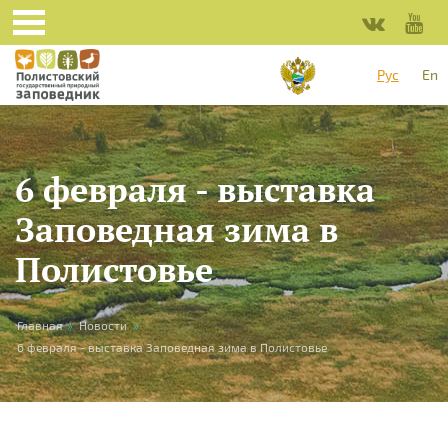
Перейти к основному содержанию
Рус
En
6 февраля - выставка
Заповедная зима в
Полистовье
Вы здесь
Главная
»
Новости
»
6 февраля - выставка Заповедная зима в Полистовье