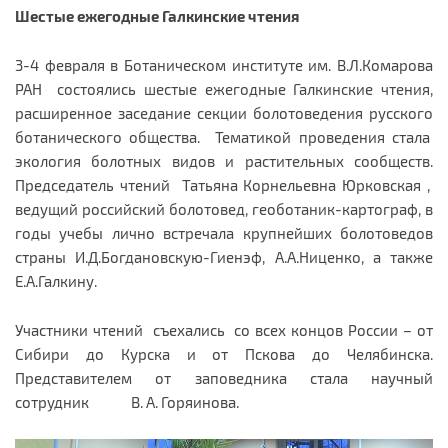
Шестые ежегодные Галкинские чтения
3-4 февраля в Ботаническом институте им. В.Л.Комарова
РАН состоялись шестые ежегодные Галкинские чтения,
расширенное заседание секции болотоведения русского
ботанического общества. Тематикой проведения стала
экология болотных видов и растительных сообществ.
Председатель чтений Татьяна Корнельевна Юрковская ,
ведущий российский болотовед, геоботаник-картограф, в
годы учебы лично встречала крупнейших болотоведов
страны И.Д.Богдановскую-Гиенэф, А.А.Ниценко, а также
Е.А.Галкину.
Участники чтений съехались со всех концов России – от
Сибири до Курска и от Пскова до Челябинска.
Представителем от заповедника стала научный
сотрудник В. А. Горяинова.