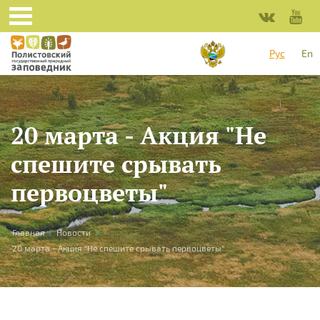
Перейти к основному содержанию
Рус
En
20 марта - Акция "Не
спешите срывать
первоцветы"
Вы здесь
Главная
»
Новости
»
20 марта - Акция "Не спешите срывать первоцветы"