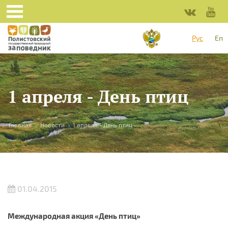
Перейти к основному содержанию
Рус
En
1 апреля - День птиц
Вы здесь
Главная
»
Новости
»
1 апреля - День птиц
01.04.2015
Международная акция «День птиц»