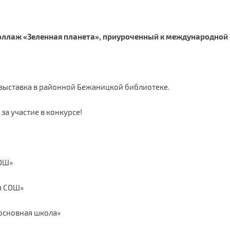
оллаж «Зеленная планета», приуроченный к международной
выставка в районной Бежаницкой библиотеке.
за участие в конкурсе!
СОШ»
я СОШ»
 основная школа»