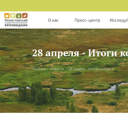
Перейти к основному содержанию
О нас
Пресс-центр
Исследу
28 апреля - Итоги 
Вы здесь
Главная
»
Новости
»
28 апреля - Итоги конкурса