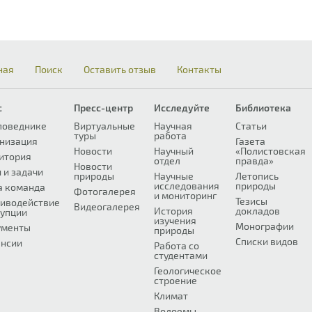
ная
Поиск
Оставить отзыв
Контакты
с
Пресс-центр
Исследуйте
Библиотека
поведнике
Виртуальные
Научная
Статьи
туры
работа
низация
Газета
Новости
Научный
«Полистовская
итория
отдел
правда»
Новости
 и задачи
природы
Научные
Летопись
исследования
природы
а команда
Фотогалерея
и мониторинг
Тезисы
иводействие
Видеогалерея
История
докладов
упции
изучения
Монографии
ументы
природы
Списки видов
нсии
Работа со
студентами
Геологическое
строение
Климат
Водоемы