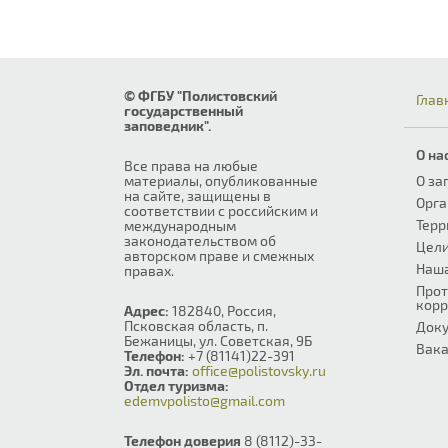
© ФГБУ "Полистовский
Глав
государственный
заповедник".
О на
Все права на любые
материалы, опубликованные
О за
на сайте, защищены в
Орга
соответствии с российским и
Терр
международным
законодательством об
Цели
авторском праве и смежных
Наш
правах.
Прот
корр
Адрес:
182840, Россия,
Псковская область, п.
Док
Бежаницы, ул. Советская, 9Б
Вака
Телефон:
+7 (81141)22-391
Эл. почта:
office@polistovsky.ru
Отдел туризма:
edemvpolisto@gmail.com
Телефон доверия
8 (8112)-33-