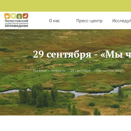
Перейти к основному содержанию
О нас
Пресс-центр
Исследу
29 сентября - «Мы 
Вы здесь
Главная
»
Новости
»
29 сентября - «Мы чистим мир!»