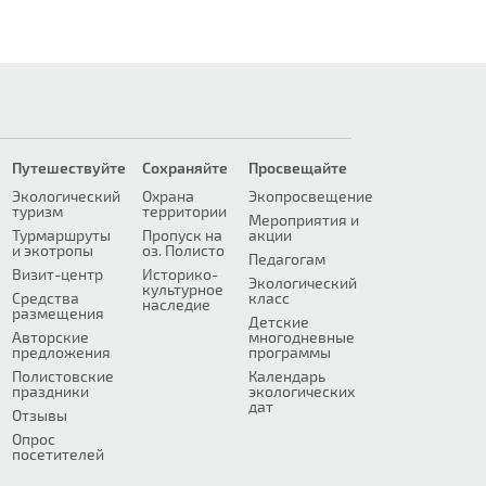
Путешествуйте
Сохраняйте
Просвещайте
Экологический
Охрана
Экопросвещение
туризм
территории
Мероприятия и
Турмаршруты
Пропуск на
акции
и экотропы
оз. Полисто
Педагогам
Визит-центр
Историко-
Экологический
культурное
Средства
класс
наследие
размещения
Детские
Авторские
многодневные
предложения
программы
Полистовские
Календарь
праздники
экологических
дат
Отзывы
Опрос
посетителей