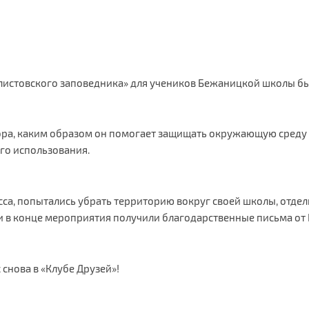
олистовского заповедника» для учеников Бежаницкой школы б
ора, каким образом он помогает защищать окружающую среду о
го использования.
сса, попытались убрать территорию вокруг своей школы, отдель
 и в конце мероприятия получили благодарственные письма от
 снова в «Клубе Друзей»!