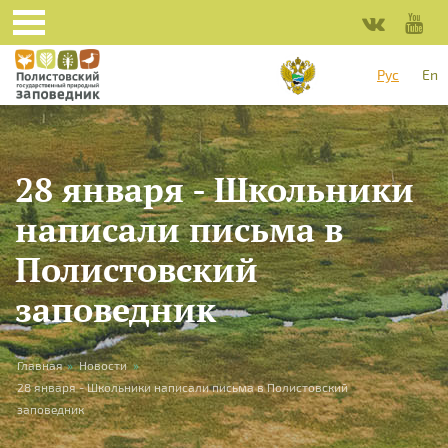
Перейти к основному содержанию
Рус
En
28 января - Школьники
написали письма в
Полистовский
заповедник
Вы здесь
Главная
»
Новости
»
28 января - Школьники написали письма в Полистовский
заповедник