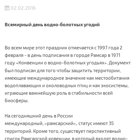
02.02.2016
Всемирный день водно-болотных угодий
Во всем мире этот праздник отмечается с 1997 года 2
февраля - в день подписания в городе Рамсар в 1971
году
Конвенции о водно-болотных угодьях
. Документ
«
»
был подписан для того чтобы защитить территории,
имеющие международное значение как местообитания
водоплавающих и околоводных птиц и как экосистемы,
играющие важнейшую роль в стабильности всей
биосферы.
На сегодняшний день в России
международный,
рамсарский
статус имеют 35
«
»,
территорий. Кроме того, существует перспективный
список Рамсарской ковенции, в который входят водно-