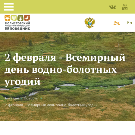
Перейти к основному содержанию
Рус
En
2 февраля - Всемирный
день водно-болотных
угодий
Вы здесь
Главная
»
Новости
»
2 февраля - Всемирный день водно-болотных угодий