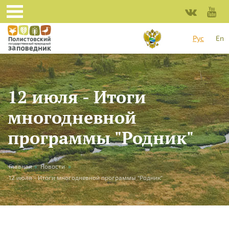
Перейти к основному содержанию
Рус
En
12 июля - Итоги
многодневной
программы "Родник"
Вы здесь
Главная
»
Новости
»
12 июля - Итоги многодневной программы "Родник"