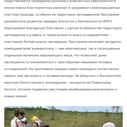
представляется проведение различных внеклассных мероприятий в
экологически благоприятных районах, в окружении слабонарушенных
участков природы, особенно на территории заповедников.Программа
разработана доцентом кафедры биологии и биотехнологии МПГУ
Корольковой Екатериной Олеговной с учетом особенностей территории
заповедника и д.Цевло, а также возраста юных исследователей –
участников Летней школы-экспедиции. Программа включает экскурсии
преподавателей университета — как комплексные, так и посвященные
отдельным явлениям окружающего мира, что позволяет даже
неспециалисту познакомиться с простейшими навыками полевых
исследований. На протяжении каждой смены проходили интенсивные
лекции, мастер-классы и полевые выходы. Не обошлось и без визитной
карточки Полистовского заповедника - экскурсии на Плавницкое
болото, которая подарила участникам незабываемые впечатления и
новые знания.