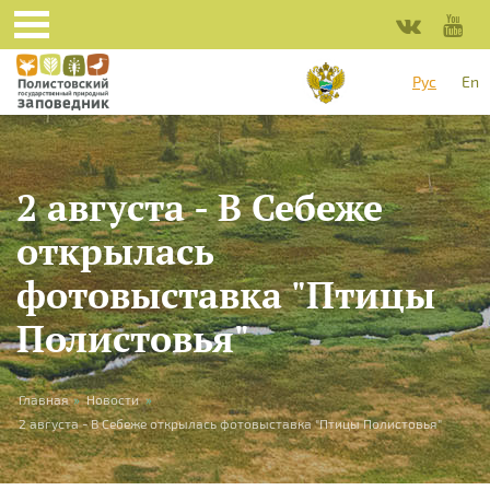
Перейти к основному содержанию
Рус
En
2 августа - В Себеже
открылась
фотовыставка "Птицы
Полистовья"
Вы здесь
Главная
»
Новости
»
2 августа - В Себеже открылась фотовыставка "Птицы Полистовья"