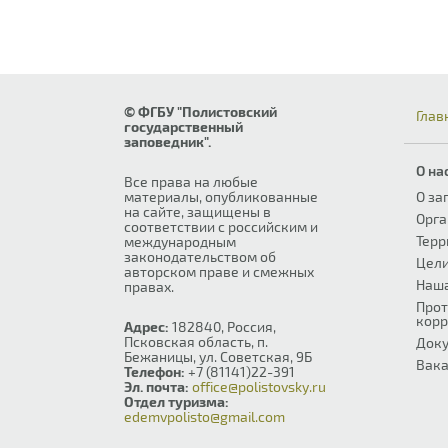
© ФГБУ "Полистовский
Глав
государственный
заповедник".
О на
Все права на любые
материалы, опубликованные
О за
на сайте, защищены в
Орга
соответствии с российским и
Терр
международным
законодательством об
Цели
авторском праве и смежных
Наш
правах.
Прот
корр
Адрес:
182840, Россия,
Псковская область, п.
Док
Бежаницы, ул. Советская, 9Б
Вака
Телефон:
+7 (81141)22-391
Эл. почта:
office@polistovsky.ru
Отдел туризма:
edemvpolisto@gmail.com