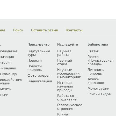
ная
Поиск
Оставить отзыв
Контакты
с
Пресс-центр
Исследуйте
Библиотека
поведнике
Виртуальные
Научная
Статьи
туры
работа
низация
Газета
Новости
Научный
«Полистовская
итория
отдел
правда»
Новости
 и задачи
природы
Научные
Летопись
исследования
природы
а команда
Фотогалерея
и мониторинг
Тезисы
иводействие
Видеогалерея
История
докладов
упции
изучения
Монографии
ументы
природы
Списки видов
нсии
Работа со
студентами
Геологическое
строение
Климат