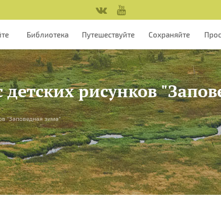
йте
Библиотека
Путешествуйте
Сохраняйте
Про
с детских рисунков "Запо
ков "Заповедная зима"