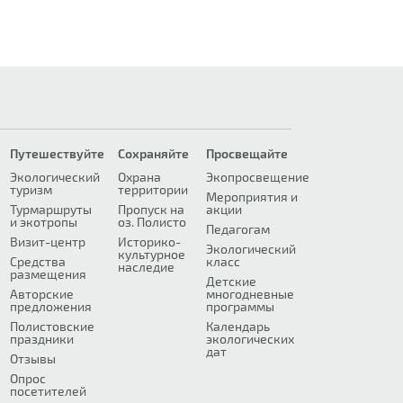
Путешествуйте
Сохраняйте
Просвещайте
Экологический
Охрана
Экопросвещение
туризм
территории
Мероприятия и
Турмаршруты
Пропуск на
акции
и экотропы
оз. Полисто
Педагогам
Визит-центр
Историко-
Экологический
культурное
Средства
класс
наследие
размещения
Детские
Авторские
многодневные
предложения
программы
Полистовские
Календарь
праздники
экологических
дат
Отзывы
Опрос
посетителей