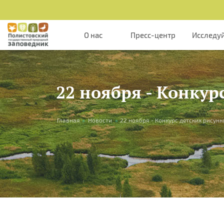
Перейти к основному содержанию
О нас
Пресс-центр
Исследу
22 ноября - Конкур
Вы здесь
Главная
»
Новости
»
22 ноября - Конкурс детских рисун