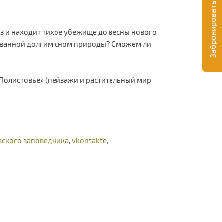
Забронировать экскурсию
лаз и находит тихое убежище до весны нового
кованной долгим сном природы? Сможем ли
в Полистовье» (пейзажи и растительный мир
вского заповедника
,
vkontakte
,