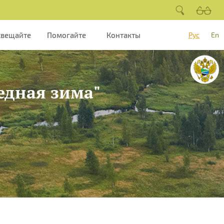
свещайте
Помогайте
Контакты
Рус
En
ведная зима"