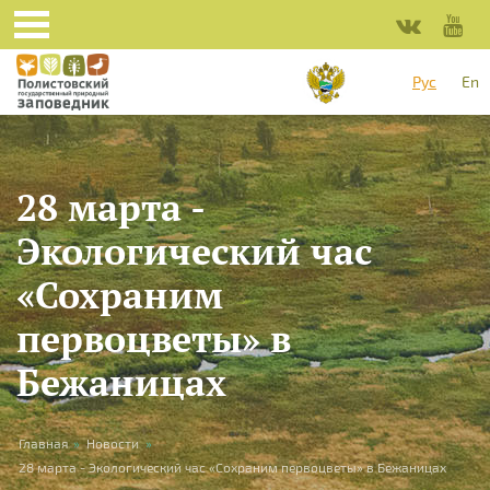
Перейти к основному содержанию
Рус
En
28 марта -
Экологический час
«Сохраним
первоцветы» в
Бежаницах
Вы здесь
Главная
»
Новости
»
28 марта - Экологический час «Сохраним первоцветы» в Бежаницах