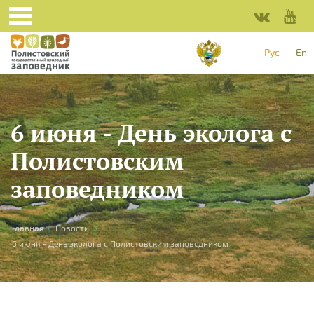
Перейти к основному содержанию
Рус
En
6 июня - День эколога с
Полистовским
заповедником
Вы здесь
Главная
»
Новости
»
6 июня - День эколога с Полистовским заповедником