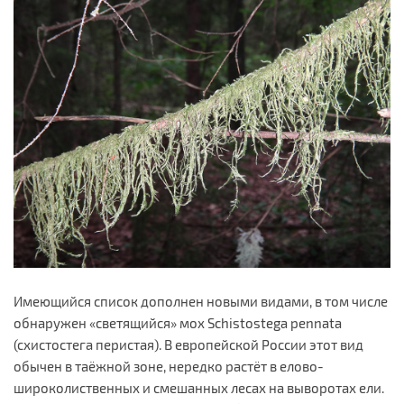
Имеющийся список дополнен новыми видами, в том числе
обнаружен «светящийся» мох Schistostega pennata
(cхистостега перистая). В европейской России этот вид
обычен в таёжной зоне, нередко растёт в елово-
широколиственных и смешанных лесах на выворотах ели.