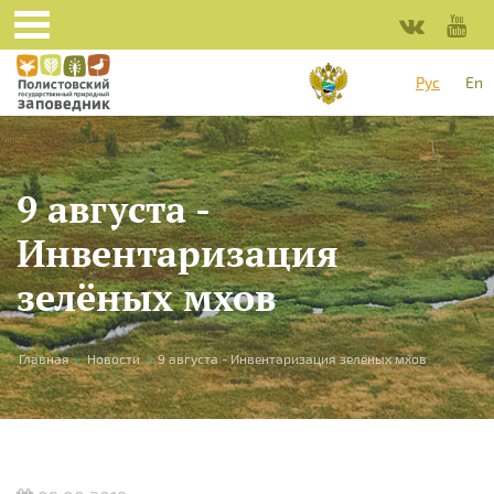
Перейти к основному содержанию
Рус
En
9 августа -
Инвентаризация
зелёных мхов
Вы здесь
Главная
»
Новости
»
9 августа - Инвентаризация зелёных мхов