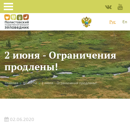
Перейти к основному содержанию
Рус
En
2 июня - Ограничения
продлены!
Вы здесь
Главная
»
Новости
»
2 июня - Ограничения продлены!
02.06.2020