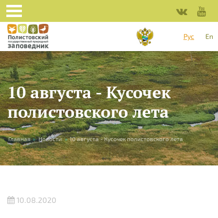
Перейти к основному содержанию
Рус
En
10 августа - Кусочек
полистовского лета
Вы здесь
Главная
»
Новости
»
10 августа - Кусочек полистовского лета
10.08.2020