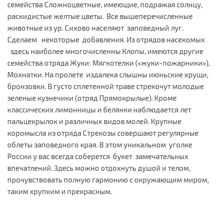
семейства Сложноцветные, имеющие, подражая солнцу,
раскидистые желтые цветы. Все вышеперечисленные
животные из ур. Сихово населяют заповедный луг.
Сделаем некоторые добавления. Из отрядов насекомых
здесь наиболее многочисленны Клопы, имеются другие
семейства отряда Жуки: Мягкотелки («жуки-пожарники»),
Мохнатки. На пролете издалека слышны июньские хрущи,
бронзовки. В густо сплетенной траве стрекочут молодые
зеленые кузнечики (отряд Прямокрылые). Кроме
классических лимонницы и белянки наблюдается лет
пальцекрылок и различных видов молей. Крупные
коромысла из отряда Стрекозы совершают регулярные
облеты заповедного края. В этом уникальном уголке
России у вас всегда соберется букет замечательных
впечатлений. Здесь можно отдохнуть душой и телом,
прочувствовать полную гармонию с окружающим миром,
таким хрупким и прекрасным.