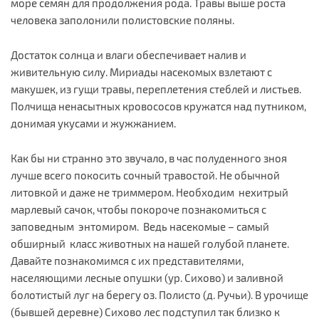
море семян для продолжения рода. Травы выше роста
человека заполонили полистовские поляны.
Достаток солнца и влаги обеспечивает налив и
живительную силу. Мириады насекомых взлетают с
макушек, из гущи травы, переплетения стеблей и листьев.
Полчища ненасытных кровососов кружатся над путником,
донимая укусами и жужжанием.
Как бы ни странно это звучало, в час полуденного зноя
лучше всего покосить сочный травостой. Не обычной
литовкой и даже не триммером. Необходим нехитрый
марлевый сачок, чтобы покороче познакомиться с
заповедным энтомиром. Ведь насекомые – самый
обширный класс животных на нашей голубой планете.
Давайте познакомимся с их представителями,
населяющими лесные опушки (ур. Сихово) и заливной
болотистый луг на берегу оз. Полисто (д. Ручьи). В урочище
(бывшей деревне) Сихово лес подступил так близко к