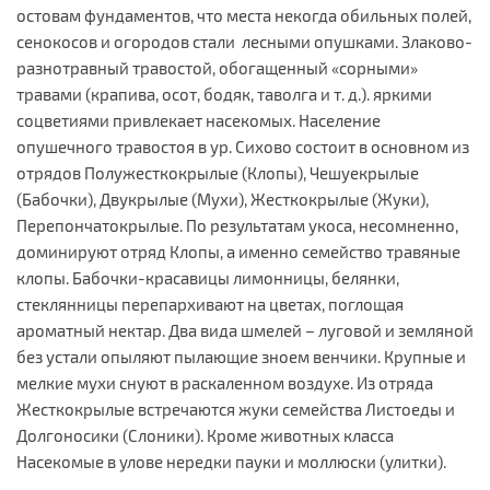
остовам фундаментов, что места некогда обильных полей,
сенокосов и огородов стали лесными опушками. Злаково-
разнотравный травостой, обогащенный «сорными»
травами (крапива, осот, бодяк, таволга и т. д.). яркими
соцветиями привлекает насекомых. Население
опушечного травостоя в ур. Сихово состоит в основном из
отрядов Полужесткокрылые (Клопы), Чешуекрылые
(Бабочки), Двукрылые (Мухи), Жесткокрылые (Жуки),
Перепончатокрылые. По результатам укоса, несомненно,
доминируют отряд Клопы, а именно семейство травяные
клопы. Бабочки-красавицы лимонницы, белянки,
стеклянницы перепархивают на цветах, поглощая
ароматный нектар. Два вида шмелей – луговой и земляной
без устали опыляют пылающие зноем венчики. Крупные и
мелкие мухи снуют в раскаленном воздухе. Из отряда
Жесткокрылые встречаются жуки семейства Листоеды и
Долгоносики (Слоники). Кроме животных класса
Насекомые в улове нередки пауки и моллюски (улитки).