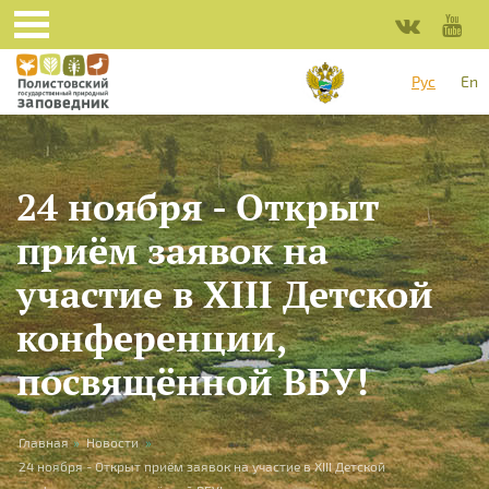
Перейти к основному содержанию
Рус
En
24 ноября - Открыт
приём заявок на
участие в XIII Детской
конференции,
посвящённой ВБУ!
Вы здесь
Главная
»
Новости
»
24 ноября - Открыт приём заявок на участие в XIII Детской