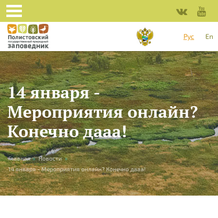
Перейти к основному содержанию
Рус
En
14 января -
Мероприятия онлайн?
Конечно дааа!
Вы здесь
Главная
»
Новости
»
14 января - Мероприятия онлайн? Конечно дааа!