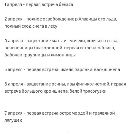
1 апреля - первая встреча бекаса
2 апреля - полное освобождение р.Хлавицы ото льда,
полный сход снега в лесу
4 апреля - зацветание мать-и- мачехи, волчьего лыка,
печеночницы благородной, первая встреча зяблика,
бабочек траурницы и лимонницы
5 апреля - первая встреча шмеля, зарянки, вальдшнепа
6 апреля - зацветание осины, ивы филиколистной, первая
встреча большого кроншнепа, белой трясогузки
7 апреля - первая встреча остромордой и траявяной
лягушек