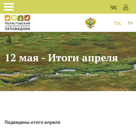
Перейти к основному содержанию
Рус
En
12 мая - Итоги апреля
Вы здесь
Главная
»
Новости природы
»
12 мая - Итоги апреля
Подведены итоги апреля