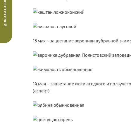
Опрос посетителей
13 мая – зацветание вероники дубравной, жи
14 мая – зацветание лютика едкого и ползуче
(аспект)