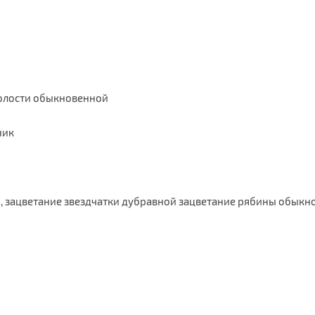
молости обыкновенной
го, зацветание звездчатки дубравной зацветание рябины обыкн