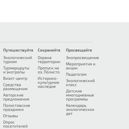
Путешествуйте
Сохраняйте
Просвещайте
Экологический
Охрана
Экопросвещение
туризм
территории
Мероприятия и
Турмаршруты
Пропуск на
акции
и экотропы
оз. Полисто
Педагогам
Визит-центр
Историко-
Экологический
культурное
Средства
класс
наследие
размещения
Детские
Авторские
многодневные
предложения
программы
Полистовские
Календарь
праздники
экологических
дат
Отзывы
Опрос
посетителей