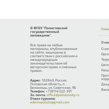
© ФГБУ "Полистовский
Глав
государственный
заповедник".
О на
Все права на любые
материалы, опубликованные
О за
на сайте, защищены в
Орга
соответствии с российским и
Терр
международным
законодательством об
Цели
авторском праве и смежных
Наш
правах.
Прот
корр
Адрес:
182840, Россия,
Псковская область, п.
Док
Бежаницы, ул. Советская, 9Б
Вака
Телефон:
+7 (81141)22-391
Эл. почта:
office@polistovsky.ru
Отдел туризма:
edemvpolisto@gmail.com