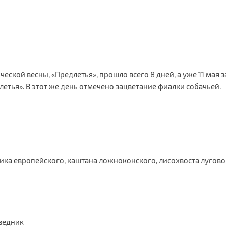
еской весны, «Предлетья», прошло всего 8 дней, а уже 11 мая
летья». В этот же день отмечено зацветание фиалки собачьей.
ника европейского, каштана ложноконского, лисохвоста лугов