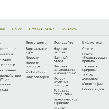
ная
Поиск
Оставить отзыв
Контакты
с
Пресс-центр
Исследуйте
Библиотека
поведнике
Виртуальные
Научная
Статьи
туры
работа
низация
Газета
Новости
Научный
«Полистовская
итория
отдел
правда»
Новости
 и задачи
природы
Научные
Летопись
исследования
природы
а команда
Фотогалерея
и мониторинг
Тезисы
иводействие
Видеогалерея
История
докладов
упции
изучения
Монографии
ументы
природы
Списки видов
нсии
Работа со
студентами
Геологическое
строение
Климат