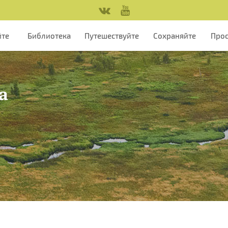
йте
Библиотека
Путешествуйте
Сохраняйте
Про
а