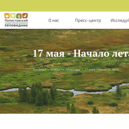
Перейти к основному содержанию
О нас
Пресс-центр
Исследу
17 мая - Начало лет
Вы здесь
Главная
»
Новости природы
»
17 мая - Начало лета