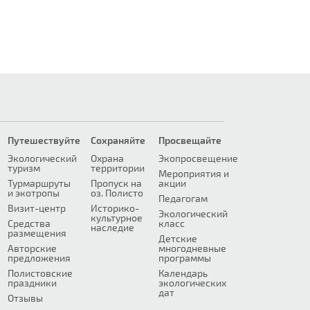
Путешествуйте
Сохраняйте
Просвещайте
Экологический
Охрана
Экопросвещение
туризм
территории
Мероприятия и
Турмаршруты
Пропуск на
акции
и экотропы
оз. Полисто
Педагогам
Визит-центр
Историко-
Экологический
культурное
Средства
класс
наследие
размещения
Детские
Авторские
многодневные
предложения
программы
Полистовские
Календарь
праздники
экологических
дат
Отзывы