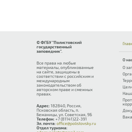
© ФГБУ "Полистовский
Глав
государственный
заповедник".
О на
Все права на любые
материалы, опубликованные
О за
на сайте, защищены в
Орга
соответствии с российским и
Терр
международным
законодательством об
Цели
авторском праве и смежных
Наш
правах.
Прот
корр
Адрес:
182840, Россия,
Псковская область, п.
Док
Бежаницы, ул. Советская, 9Б
Вака
Телефон:
+7 (81141)22-391
Эл. почта:
office@polistovsky.ru
Отдел туризма: