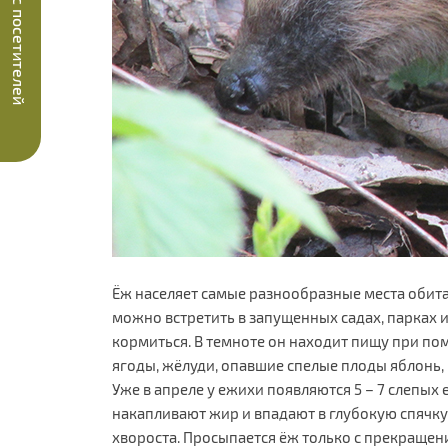
Опрос посетителей
Ёж населяет самые разнообразные места обита
можно встретить в запущенных садах, парках и
кормиться. В темноте он находит пищу при пом
ягоды, жёлуди, опавшие спелые плоды яблонь, 
Уже в апреле у ежихи появляются 5 – 7 слепых 
накапливают жир и впадают в глубокую спячку,
хвороста. Просыпается ёж только с прекращен