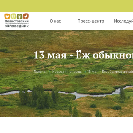
Перейти к основному содержанию
О нас
Пресс-центр
Исследу
13 мая - Ёж обыкн
Вы здесь
Главная
»
Новости природы
»
13 мая - Ёж обыкновенный