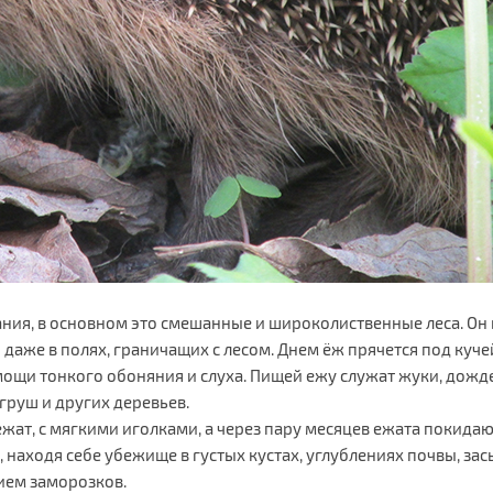
ния, в основном это смешанные и широколиственные леса. Он 
 даже в полях, граничащих с лесом. Днем ёж прячется под куче
ощи тонкого обоняния и слуха. Пищей ежу служат жуки, дожде
груш и других деревьев.
ежат, с мягкими иголками, а через пару месяцев ежата покидаю
 находя себе убежище в густых кустах, углублениях почвы, за
ием заморозков.