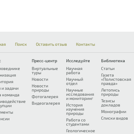
ная
Поиск
Оставить отзыв
Контакты
с
Пресс-центр
Исследуйте
Библиотека
поведнике
Виртуальные
Научная
Статьи
туры
работа
низация
Газета
Новости
Научный
«Полистовская
итория
отдел
правда»
Новости
 и задачи
природы
Научные
Летопись
исследования
природы
а команда
Фотогалерея
и мониторинг
Тезисы
иводействие
Видеогалерея
История
докладов
упции
изучения
Монографии
ументы
природы
Списки видов
нсии
Работа со
студентами
Геологическое