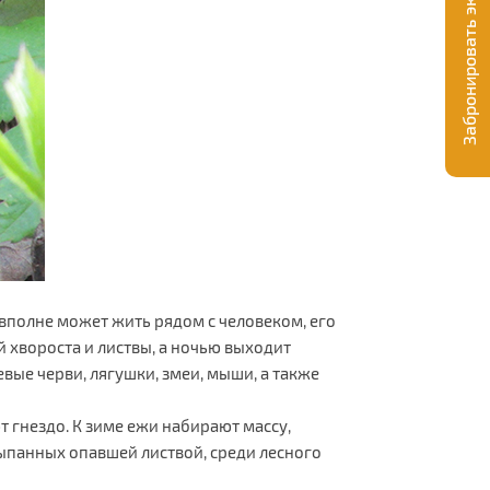
Забронировать экскурсию
вполне может жить рядом с человеком, его
й хвороста и листвы, а ночью выходит
вые черви, лягушки, змеи, мыши, а также
т гнездо. К зиме ежи набирают массу,
сыпанных опавшей листвой, среди лесного