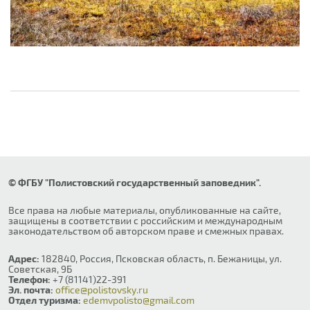
© ФГБУ "Полистовский государственный заповедник".
Все права на любые материалы, опубликованные на сайте,
защищены в соответствии с российским и международным
законодательством об авторском праве и смежных правах.
Адрес:
182840, Россия, Псковская область, п. Бежаницы, ул.
Советская, 9Б
Телефон:
+7 (81141)22-391
Эл. почта:
office@polistovsky.ru
Отдел туризма:
edemvpolisto@gmail.com