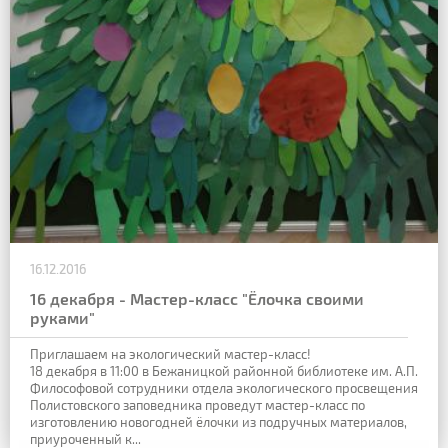
16.12.2016
16 декабря - Мастер-класс "Ёлочка своими
руками"
Приглашаем на экологический мастер-класс!
18 декабря в 11:00 в Бежаницкой районной библиотеке им. А.П.
Философовой сотрудники отдела экологического просвещения
Полистовского заповедника проведут мастер-класс по
изготовлению новогодней ёлочки из подручных материалов,
приуроченный к...