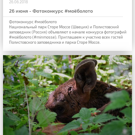
26.06.2018
26 июня - Фотоконкурс #моёболото
Фотоконкурс #моёболото
Национальный парк Сторе Моссе (Швеция) и Полистовский
заповедник (Россия) объявляют о начале конкурса фотографий
#моёболото (#minmosse). Приглашаем к участию всех гостей
Полистовского заповедника и парка Сторе Моссе.