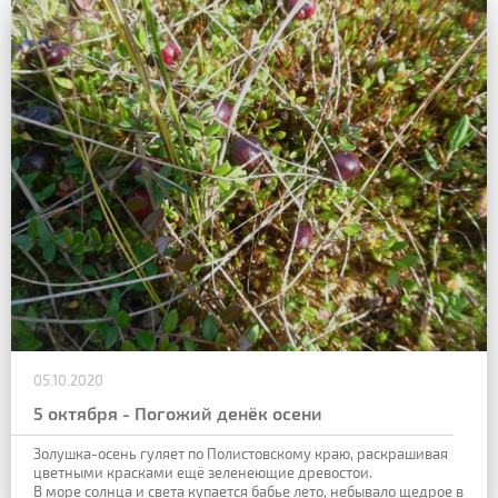
05.10.2020
5 октября - Погожий денёк осени
Золушка-осень гуляет по Полистовскому краю, раскрашивая
цветными красками ещё зеленеющие древостои.
В море солнца и света купается бабье лето, небывало щедрое в