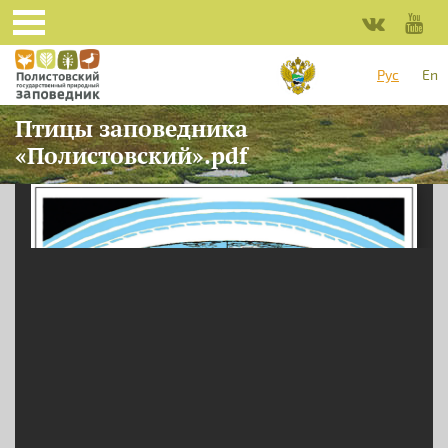
Перейти к основному содержанию
Рус
En
Птицы заповедника
«Полистовский».pdf