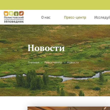
О нас
Пресс-центр
Исследу
Новости
Вы
Главная
»
Пресс-центр
»
Новости
здесь