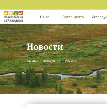
О нас
Пресс-центр
Исследу
Новости
Вы
Главная
»
Пресс-центр
»
Новости
здесь