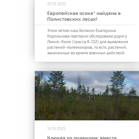
25.10.2025
Европейская осока* найдена в
Полистовских лесах!
Этим летом наш ботаник Екатерина
Королькова повторно обследовала дорогу
Локня–Холм (трасса А-122) для выявления
растений-полемохоров, то есть растений,
занесенных во время военных действий.
14.10.2025
Клюква по правилам: вместе