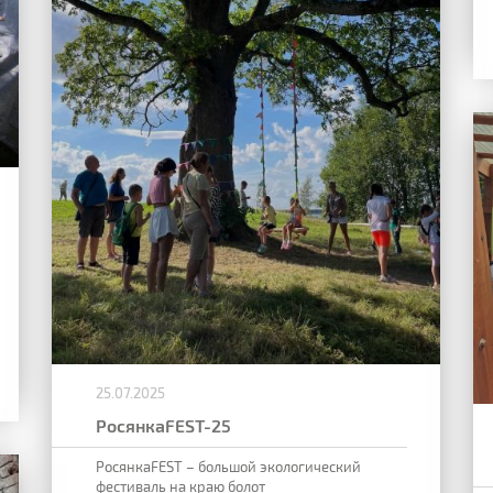
25.07.2025
РосянкаFEST-25
РосянкаFEST – большой экологический
фестиваль на краю болот