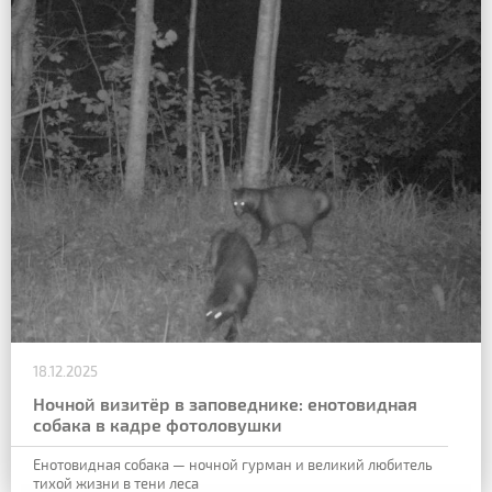
18.12.2025
Ночной визитёр в заповеднике: енотовидная
собака в кадре фотоловушки
Енотовидная собака — ночной гурман и великий любитель
тихой жизни в тени леса