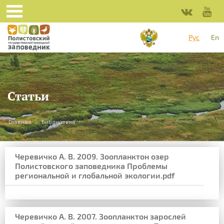
Рус
En
Статьи
Вы
Главная
»
Библиотека
здесь
Черевичко А. В. 2009. Зоопланктон озер
Полистовского заповедника Проблемы
региональной и глобальной экологии.pdf
Черевичко А. В. 2007. Зоопланктон зарослей