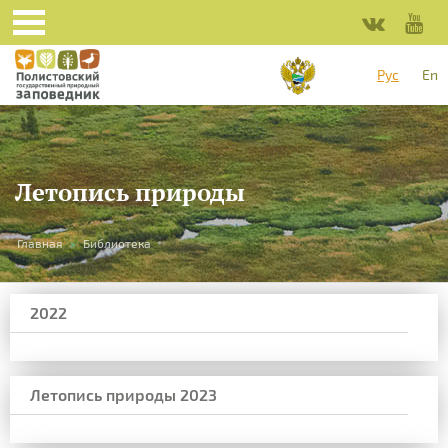
Рус
En
Летопись природы
Вы
Главная
»
Библиотека
здесь
2022
Летопись природы 2023